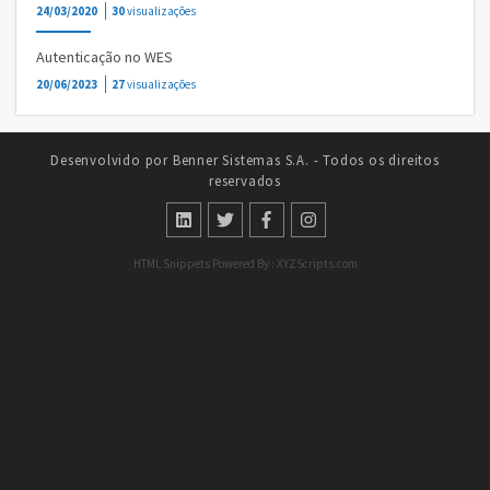
24/03/2020
30
visualizações
Autenticação no WES
20/06/2023
27
visualizações
Desenvolvido por Benner Sistemas S.A. - Todos os direitos
reservados
HTML Snippets
Powered By :
XYZScripts.com