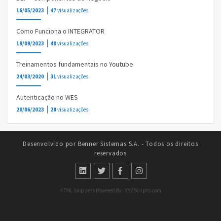
16/05/2023
47
visualizações
Como Funciona o INTEGRATOR
19/09/2023
40
visualizações
Treinamentos fundamentais no Youtube
24/03/2020
31
visualizações
Autenticação no WES
20/06/2023
28
visualizações
Desenvolvido por Benner Sistemas S.A. - Todos os direitos
reservados
HTML Snippets
Powered By :
XYZScripts.com