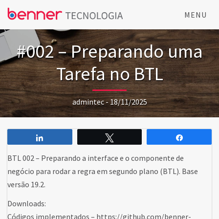
MENU
#002 – Preparando uma
Tarefa no BTL
admintec - 18/11/2025
Compartilhar
Twittar
Comparti
BTL 002 – Preparando a interface e o componente de
negócio para rodar a regra em segundo plano (BTL). Base
versão 19.2.
Downloads:
Códigos implementados – https://github.com/benner-