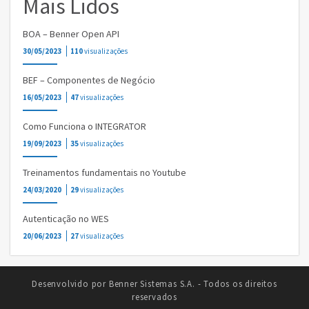
Mais Lidos
BOA – Benner Open API
30/05/2023
110
visualizações
BEF – Componentes de Negócio
16/05/2023
47
visualizações
Como Funciona o INTEGRATOR
19/09/2023
35
visualizações
Treinamentos fundamentais no Youtube
24/03/2020
29
visualizações
Autenticação no WES
20/06/2023
27
visualizações
Desenvolvido por Benner Sistemas S.A. - Todos os direitos
reservados