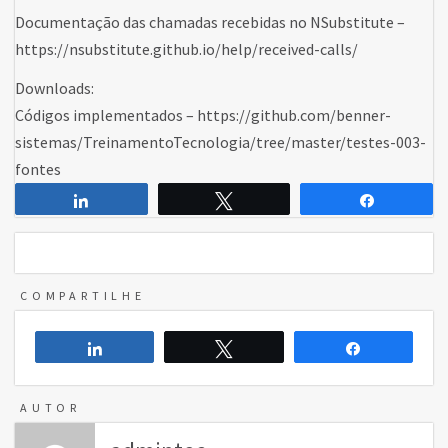
Documentação das chamadas recebidas no NSubstitute –
https://nsubstitute.github.io/help/received-calls/
Downloads:
Códigos implementados – https://github.com/benner-
sistemas/TreinamentoTecnologia/tree/master/testes-003-
fontes
Compartilhar
Twittar
Comparti
COMPARTILHE
Compartilhar
Twittar
Compartilh
AUTOR