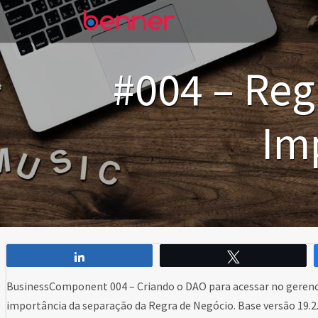
#004 – Reg
Im
Compartilhar
Twittar
BusinessComponent 004 – Criando o DAO para acessar no gerenci
importância da separação da Regra de Negócio. Base versão 19.2