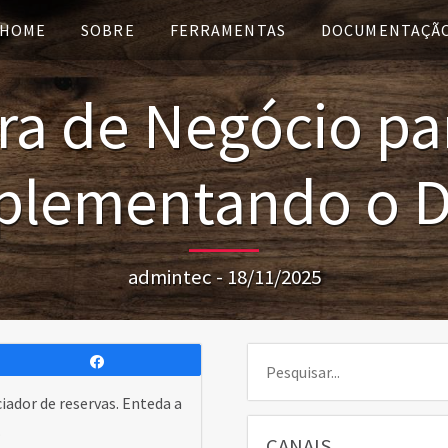
HOME
SOBRE
FERRAMENTAS
DOCUMENTAÇÃ
ra de Negócio pa
plementando o 
admintec - 18/11/2025
Pesquisar:
Compartilhar
ador de reservas. Enteda a
.
CANAIS