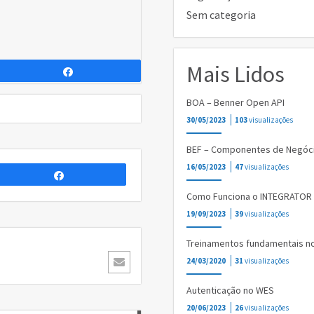
Sem categoria
Mais Lidos
Compartilhar
BOA – Benner Open API
30/05/2023
103
visualizações
BEF – Componentes de Negóc
16/05/2023
47
visualizações
Compartilhar
Como Funciona o INTEGRATOR
19/09/2023
39
visualizações
Treinamentos fundamentais n
24/03/2020
31
visualizações
Autenticação no WES
20/06/2023
26
visualizações