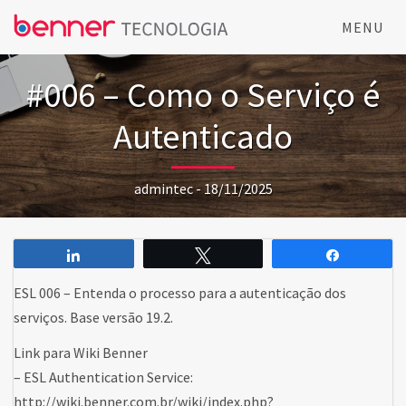
MENU
#006 – Como o Serviço é
Autenticado
admintec - 18/11/2025
Compartilhar
Twittar
Comparti
ESL 006 – Entenda o processo para a autenticação dos
serviços. Base versão 19.2.
Link para Wiki Benner
– ESL Authentication Service:
http://wiki.benner.com.br/wiki/index.php?