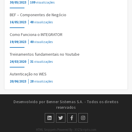
30/05/2023
109
visualizações
BEF – Componentes de Negócio
16/05/2023
48
visualizações
Como Funciona o INTEGRATOR
19/09/2023
40
visualizações
Treinamentos fundamentais no Youtube
24/03/2020
31
visualizações
Autenticação no WES
20/06/2023
28
visualizações
Desenvolvido por Benner Sistemas S.A. - Todos os direitos
reservados
HTML Snippets
Powered By :
XYZScripts.com