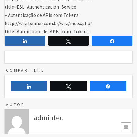
title=ESL_Authentication_Service
– Autenticação de APIs com Tokens:
http://wiki.benner.com.br/wiki/index.php?
title=Autenticao_de_APIs_com_Tokens
Compartilhar
Twittar
Comparti
COMPARTILHE
Compartilhar
Twittar
Compartilh
AUTOR
admintec