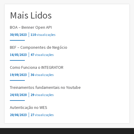
Mais Lidos
BOA – Benner Open API
30/05/2023
110
visualizações
BEF – Componentes de Negócio
16/05/2023
47
visualizações
Como Funciona o INTEGRATOR
19/09/2023
36
visualizações
Treinamentos fundamentais no Youtube
24/03/2020
29
visualizações
Autenticação no WES
20/06/2023
27
visualizações