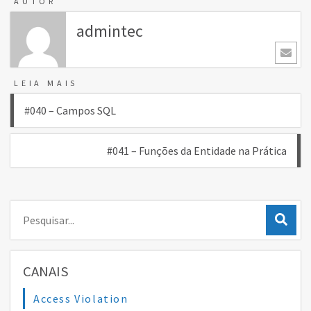
AUTOR
admintec
LEIA MAIS
Navegação
#040 – Campos SQL
de
#041 – Funções da Entidade na Prática
Post
Pesquisar:
CANAIS
Access Violation