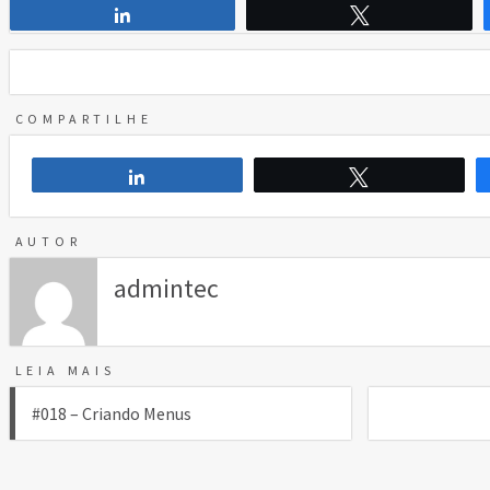
Compartilhar
Twittar
COMPARTILHE
Compartilhar
Twittar
AUTOR
admintec
LEIA MAIS
Navegação
#018 – Criando Menus
de