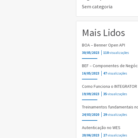
Sem categoria
Mais Lidos
BOA – Benner Open API
30/05/2023
110
visualizações
BEF – Componentes de Negóc
16/05/2023
47
visualizações
Como Funciona o INTEGRATOR
19/09/2023
35
visualizações
Treinamentos fundamentais n
24/03/2020
29
visualizações
Autenticação no WES
20/06/2023
27
visualizações