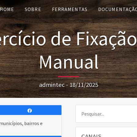
HOME
SOBRE
FERRAMENTAS
DOCUMENTAÇÃ
rcício de Fixaçã
Manual
admintec - 18/11/2025
Pesquisar:
Compartilhar
municípios, bairros e
CANAIS