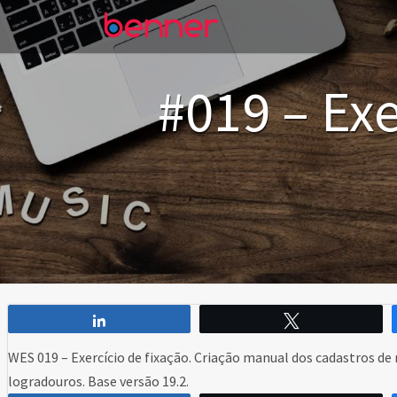
#019 – Exe
Compartilhar
Twittar
WES 019 – Exercício de fixação. Criação manual dos cadastros de 
logradouros. Base versão 19.2.