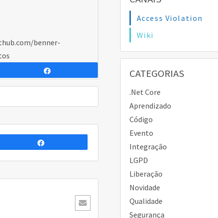
Access Violation
Wiki
github.com/benner-
tos
Compartilhar
CATEGORIAS
.Net Core
Aprendizado
Código
Evento
Compartilhar
Integração
LGPD
Liberação
Novidade
Qualidade
Segurança