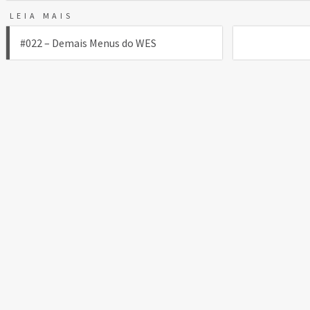
LEIA MAIS
Navegação
#022 – Demais Menus do WES
de
Post