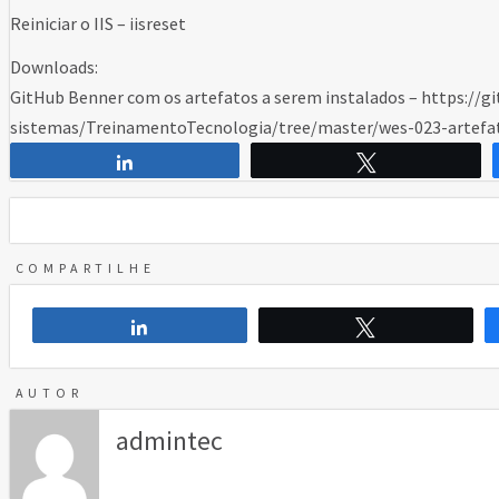
Reiniciar o IIS – iisreset
Downloads:
GitHub Benner com os artefatos a serem instalados – https://
sistemas/TreinamentoTecnologia/tree/master/wes-023-artefa
Compartilhar
Twittar
COMPARTILHE
Compartilhar
Twittar
AUTOR
admintec