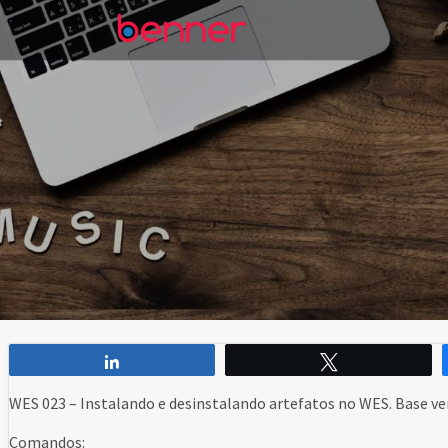
Compartilhar
Twittar
WES 023 – Instalando e desinstalando artefatos no WES. Base ver
Comandos: