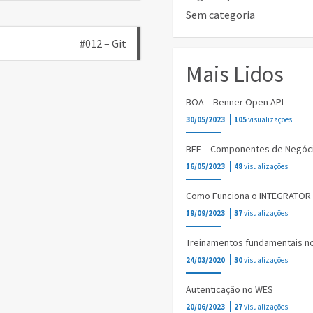
Sem categoria
#012 – Git
Mais Lidos
BOA – Benner Open API
30/05/2023
105
visualizações
BEF – Componentes de Negóc
16/05/2023
48
visualizações
Como Funciona o INTEGRATOR
19/09/2023
37
visualizações
Treinamentos fundamentais n
24/03/2020
30
visualizações
Autenticação no WES
20/06/2023
27
visualizações