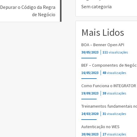
Sem categoria
Depurar o Código da Regra
de Negócio
Mais Lidos
BOA – Benner Open API
30/05/2023
111
visualizações
BEF – Componentes de Negóc
16/05/2023
48
visualizações
Como Funciona o INTEGRATOR
19/09/2023
38
visualizações
Treinamentos fundamentais n
24/03/2020
31
visualizações
Autenticação no WES
20/06/2023
27
visualizações