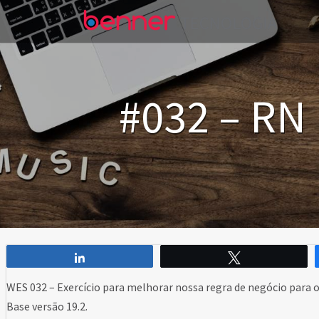
#032 – RN 
Compartilhar
Twittar
WES 032 – Exercício para melhorar nossa regra de negócio para o 
Base versão 19.2.