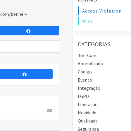
Access Violation
b.com/benner-
Wiki
Compartilhar
CATEGORIAS
.Net Core
Aprendizado
Código
Compartilhar
Evento
Integração
LGPD
Liberação
Novidade
Qualidade
Segurança