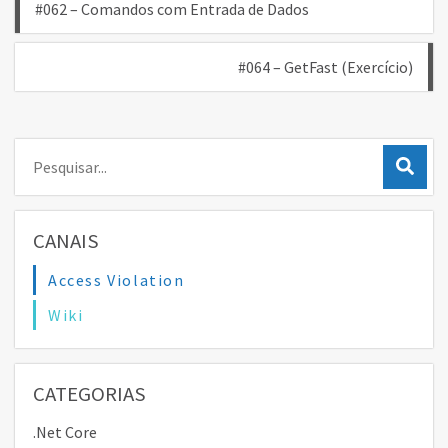
Navegação
#062 – Comandos com Entrada de Dados
de
#064 – GetFast (Exercício)
Post
Pesquisar:
CANAIS
Access Violation
Wiki
CATEGORIAS
.Net Core