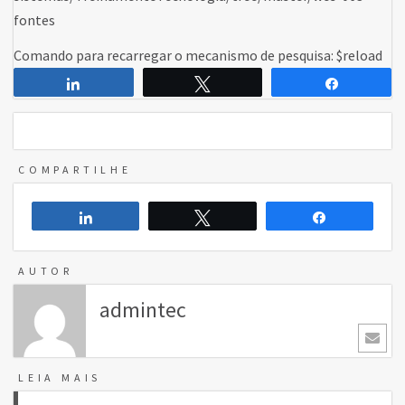
fontes
Comando para recarregar o mecanismo de pesquisa: $reload
Compartilhar
Twittar
Comparti
COMPARTILHE
Compartilhar
Twittar
Compartilh
AUTOR
admintec
LEIA MAIS