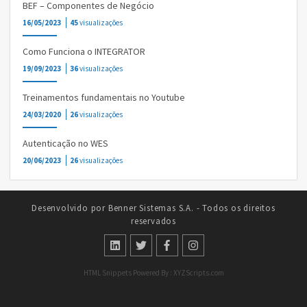
BEF – Componentes de Negócio
16/05/2023
45
visualizações
Como Funciona o INTEGRATOR
19/09/2023
36
visualizações
Treinamentos fundamentais no Youtube
24/03/2020
26
visualizações
Autenticação no WES
20/06/2023
26
visualizações
Desenvolvido por Benner Sistemas S.A. - Todos os direitos
reservados
HTML Snippets
Powered By :
XYZScripts.com