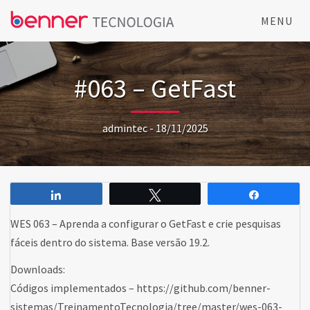
MENU
#063 – GetFast
admintec - 18/11/2025
Compartilhar
Twittar
Comparti
WES 063 – Aprenda a configurar o GetFast e crie pesquisas
fáceis dentro do sistema. Base versão 19.2.
Downloads:
Códigos implementados – https://github.com/benner-
sistemas/TreinamentoTecnologia/tree/master/wes-063-