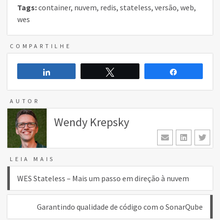
Tags:
container
,
nuvem
,
redis
,
stateless
,
versão
,
web
,
wes
COMPARTILHE
Compartilhar
Twittar
Compartilh
AUTOR
Wendy Krepsky
LEIA MAIS
Navegação
WES Stateless – Mais um passo em direção à nuvem
de
Garantindo qualidade de código com o SonarQube
Post