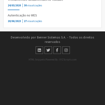
24/03/2020
30
visualizações
Autenticação no WES
20/06/2023
27
visualizações
Desenvolvido por Benner Sistemas S.A. - Todos os direitos
reservados
HTML Snippets
Powered By :
XYZScripts.com