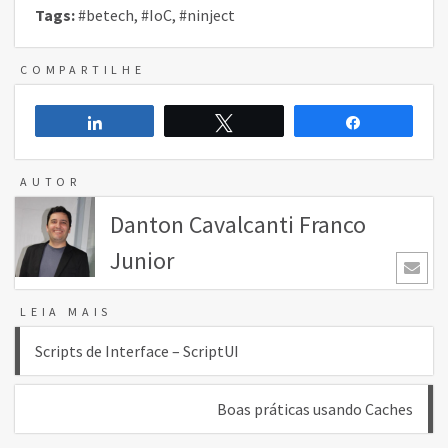
Tags:
#betech
,
#IoC
,
#ninject
COMPARTILHE
Compartilhar
Twittar
Compartilh
AUTOR
Danton Cavalcanti Franco
Junior
LEIA MAIS
Navegação
Scripts de Interface – ScriptUI
de
Boas práticas usando Caches
Post