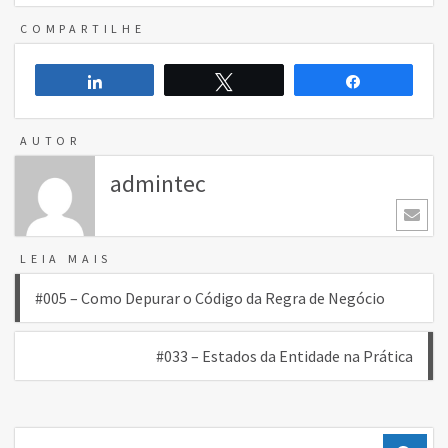
COMPARTILHE
Compartilhar
Twittar
Compartilh
AUTOR
admintec
LEIA MAIS
Navegação
#005 – Como Depurar o Código da Regra de Negócio
de
#033 – Estados da Entidade na Prática
Post
Pesquisar: