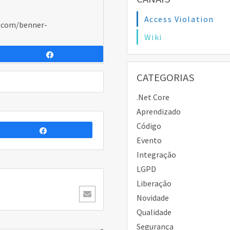
Access Violation
b.com/benner-
Wiki
Compartilhar
CATEGORIAS
.Net Core
Aprendizado
Código
Compartilhar
Evento
Integração
LGPD
Liberação
Novidade
Qualidade
Segurança