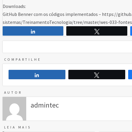
Downloads:
GitHub Benner com os códigos implementados – https://githu
sistemas/TreinamentoTecnologia/tree/master/wes-033-fontes
Compartilhar
Twittar
COMPARTILHE
Compartilhar
Twittar
AUTOR
admintec
LEIA MAIS