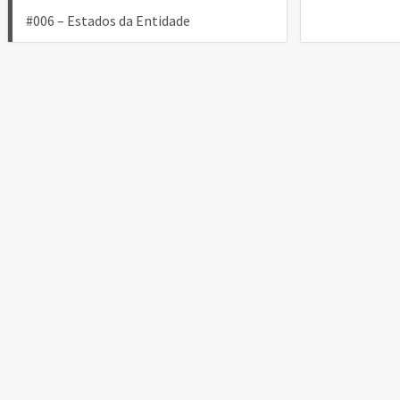
Navegação
#006 – Estados da Entidade
de
Post