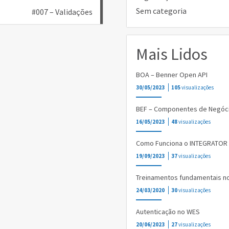
Sem categoria
#007 – Validações
Mais Lidos
BOA – Benner Open API
30/05/2023
105
visualizações
BEF – Componentes de Negóc
16/05/2023
48
visualizações
Como Funciona o INTEGRATOR
19/09/2023
37
visualizações
Treinamentos fundamentais n
24/03/2020
30
visualizações
Autenticação no WES
20/06/2023
27
visualizações