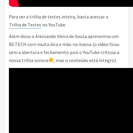
Para ver a trilha de testes inteira, basta acessar a
Trilha de Testes
no YouTube.
Além disso o Alessando Vieira de Souza apresentou um
BE.TECH com muita dica e mão na massa (o vídeo ficou
sem a abertura e fechamento pois o YouTube criticou a
nossa trilha sonora
, mas o conteúdo está íntegro):