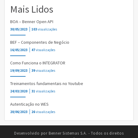
Mais Lidos
BOA – Benner Open API
30/05/2023
103
visualizações
BEF – Componentes de Negócio
16/05/2023
47
visualizações
Como Funciona o INTEGRATOR
19/09/2023
39
visualizações
Treinamentos fundamentais no Youtube
24/03/2020
31
visualizações
Autenticação no WES
20/06/2023
26
visualizações
Desenvolvido por Benner Sistemas S.A. - Todos os direitos