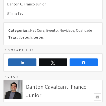
Danton C. Franco Junior
#TimeTec
Categorias:
.Net Core
,
Evento
,
Novidade
,
Qualidade
Tags:
#betech
,
testes
COMPARTILHE
Compartilhar
Twittar
Compartilh
AUTOR
Danton Cavalcanti Franco
Junior