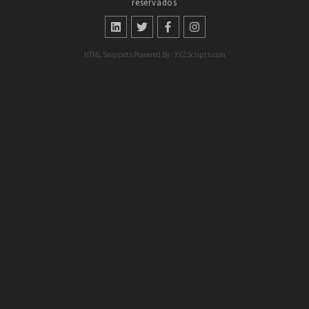
reservados
HTML Snippets
Powered By :
XYZScripts.com