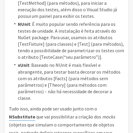
[TestMethod] (para métodos), para iniciar a
execução dos testes, além disso o Visual Studio já
possui um painel para exibir os testes.
NUnit
: É muito popular sendo referência para os
testes de unidade. A instalação é feita através do
NuGet package. Para usar, usamos os atributos
[TestFixture] (para classes) e [Test] (para métodos),
tendo a possibilidade de parametrizar os testes com
o atributo [TesteCase(“seu parâmetro”)].
xUnit
: Baseado no NUnit é mais flexível e
abrangente, para testar basta decorar os métodos
com os atributos [Facts] (para métodos sem
parâmetros) e [Theory] (para métodos com
parâmetros) – não há necessidade de decorar a
classe.
Tudo isso, ainda pode ser usado junto com o
NSubstitute
que vai possibilitar a criação dos
mocks
(objetos que simulam o comportamento de objetos
reais, podendo definir retornos específicos em seus